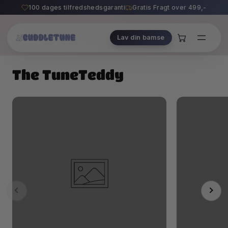
Hoppa
100 dages tilfredshedsgaranti
Gratis Fragt over 499,-
till
innehållet
Lav din bamse
The TuneTeddy