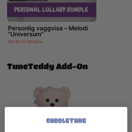
Personlig vaggvisa – Melodi
"Universum"
597,80 kr
747,25 kr
TuneTeddy Add-On